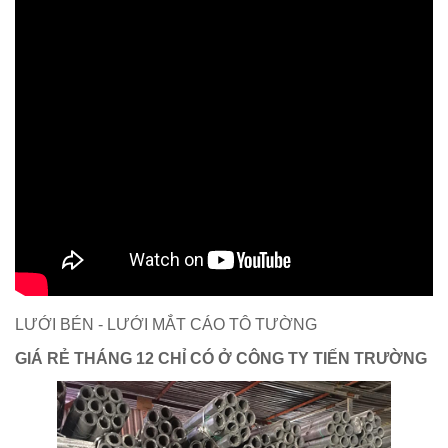
LƯỚI BÉN - LƯỚI MẮT CÁO TÔ TƯỜNG
GIÁ RẺ THÁNG 12 CHỈ CÓ Ở CÔNG TY TIẾN TRƯỜNG