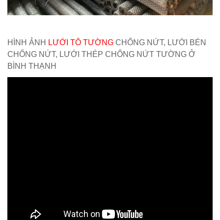
HÌNH ẢNH
LƯỚI TÔ TƯỜNG
CHỐNG NỨT, LƯỚI BÉN
CHỐNG NỨT, LƯỚI THÉP CHỐNG NỨT TƯỜNG Ở
BÌNH THẠNH