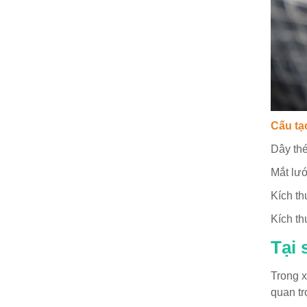
Cấu tạ
Dây thé
Mắt lướ
Kích t
Kích t
Tại 
Trong x
quan tr