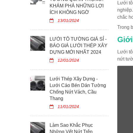
Lưới tô
KHÁM PHÁ NHỮNG LỢI
nghiệp.
ÍCH KHÔNG NGỜ
chắc h
13/01/2024
Trong b
Giới
LƯỚI TÔ TƯỜNG GIÁ SỈ -
BÁO GIÁ LƯỚI THÉP XÂY
Lưới tô
DỰNG MỚI NHẤT 2024
nứt tư
12/01/2024
Lưới Thép Xây Dựng -
Lưới Cáo Bén Dán Tường
Chống Nứt Vách, Cầu
Thang
11/01/2024
Làm Sao Khắc Phục
Những Vết Nứt Trên