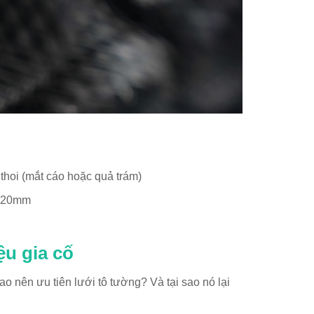
 thoi (mắt cáo hoặc quả trám)
x 20mm
ệu gia cố
ao nên ưu tiên lưới tô tường? Và tại sao nó lại