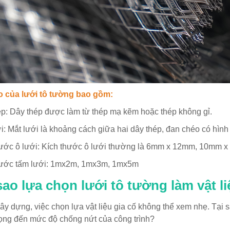
o của lưới tô tường bao gồm:
p: Dây thép được làm từ thép mạ kẽm hoặc thép không gỉ.
i: Mắt lưới là khoảng cách giữa hai dây thép, đan chéo có hình
hước ô lưới: Kích thước ô lưới thường là 6mm x 12mm, 10mm 
hước tấm lưới: 1mx2m, 1mx3m, 1mx5m
sao lựa chọn lưới tô tường làm vật li
ây dựng, việc chọn lựa vật liệu gia cố không thể xem nhẹ. Tại s
ọng đến mức độ chống nứt của công trình?