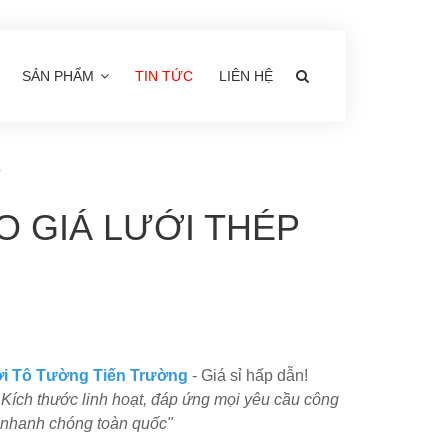
SẢN PHẨM
TIN TỨC
LIÊN HỆ
4
O GIÁ LƯỚI THÉP
i Tô Tường Tiến Trường
- Giá sỉ hấp dẫn!
Kích thước linh hoạt, đáp ứng mọi yêu cầu công
g nhanh chóng toàn quốc"