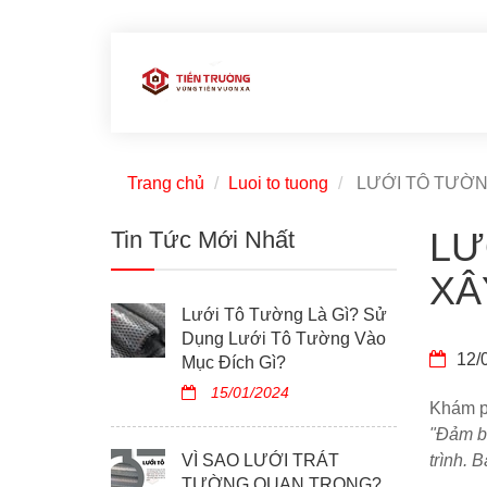
Trang chủ
Luoi to tuong
LƯỚI TÔ TƯỜNG
LƯ
Tin Tức Mới Nhất
XÂ
Lưới Tô Tường Là Gì? Sử
Dụng Lưới Tô Tường Vào
12/
Mục Đích Gì?
15/01/2024
Khám ph
"Đảm bả
VÌ SAO LƯỚI TRÁT
trình. 
TƯỜNG QUAN TRỌNG?