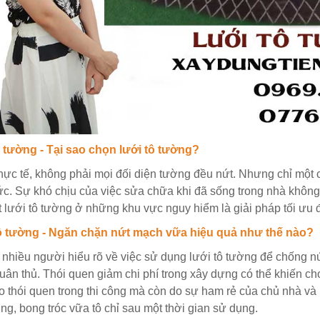
 tường - Tại sao chọn lưới tô tường?
hực tế, không phải mọi đối diện tường đều nứt. Nhưng chỉ một 
c. Sự khó chịu của việc sửa chữa khi đã sống trong nhà không
t lưới tô tường ở những khu vực nguy hiểm là giải pháp tối ưu 
ô tường - Ngăn chặn nứt mạch vữa hiệu quả như thế nào?
nhiều người hiểu rõ về việc sử dụng lưới tô tường để chống nứ
uân thủ. Thói quen giảm chi phí trong xây dựng có thể khiến ch
do thói quen trong thi công mà còn do sự ham rẻ của chủ nhà v
ng, bong tróc vữa tô chỉ sau một thời gian sử dụng.