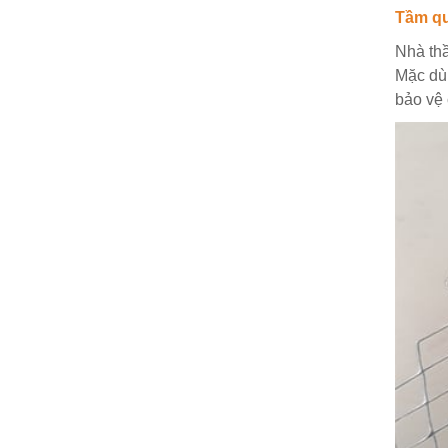
Tầm qu
Nhà thầ
Mặc dù 
bảo vệ 