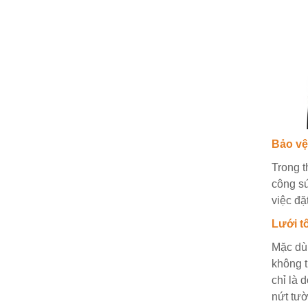
Bảo vệ
Trong t
công sứ
việc đặ
Lưới t
Mặc dù 
không t
chỉ là 
nứt tườ