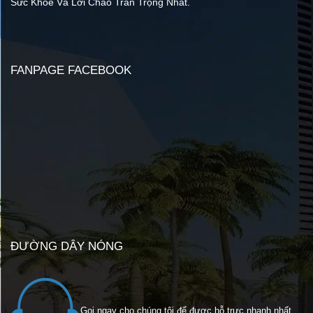
Sức Khỏe Và Lời Chào Trân Trọng Nhất.
FANPAGE FACEBOOK
ĐƯỜNG DÂY NÓNG
Gọi ngay cho chúng tôi để được hỗ trực nhanh nhất