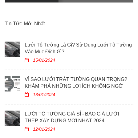
trường an toàn, đẹp mắt. Khám phá ngay những lợi ích
không ngờ mà lưới trát tường mang lại!
Tin Tức Mới Nhất
Lưới Tô Tường Là Gì? Sử Dụng Lưới Tô Tường
Vào Mục Đích Gì?
15/01/2024
VÌ SAO LƯỚI TRÁT TƯỜNG QUAN TRỌNG?
KHÁM PHÁ NHỮNG LỢI ÍCH KHÔNG NGỜ
13/01/2024
LƯỚI TÔ TƯỜNG GIÁ SỈ - BÁO GIÁ LƯỚI
THÉP XÂY DỰNG MỚI NHẤT 2024
12/01/2024