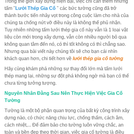
Trong thế giới xây dựng hiện đại, việc chỉ cần thêm những
tấm "
Lưới Thép Gia Cố
" các bức tường cũng đã trở
thành bước tiến nhảy vọt trong công cuộc làm cho nhà của
chúng ta chống nứt vỡ điều này là không thể phủ nhận.
Tuy nhiên những tấm lưới thép gia cố này vẫn là 1 loại vật
liệu còn mới trong xây dựng, vẫn còn nhiều người bỏ qua
không quan tâm đến nó, có thì tốt không có thì chẳng sao.
Nhưng qua bài viết này chúng tôi sẽ cho bạn cái nhìn
khách quan hơn, chi tiết hơn về
lưới thép gia cố tường
Hãy cùng khám phá những sự thay đổi lớn mà tấm lưới
thép mang lại, những sự đột phá không ngờ mà bạn có thể
chưa từng tưởng tượng.
Nguyên Nhân Đằng Sau Nên Thực Hiện Việc Gia Cố
Tường
Tường là một bộ phận quan trọng của bất kỳ công trình xây
dựng nào, có chức năng chịu lực, chống thấm, cách âm,
cách nhiệt,... Để đảm bảo cho tường luôn vững chắc, an
toàn và bền đẹp theo thời gian, việc gia cố tường là điều