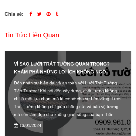
Chia sẻ:
Tin Tức Liên Quan
VÌ SAO LƯỚI TRÁT TƯỜNG QUAN TRỌNG?
KHÁM PHÁ NHỮNG LỢI ÍCH KHÔNG NGỜ
Đón nhận sự hiện đại và an toàn với Lưới Trát Tường
Tiến Trường! Khi nói đến xây dựng, chất lượng không
chỉ là một lựa chọn, mà là cơ sở cho sự bền vững. Lưới
Trát Tường không chỉ giúp chống nứt và bảo vệ tường,
mà còn làm đẹp cho không gian sống của bạn. Tiến
Trường cam kết mang đến giải pháp hiệu quả và tiên
13/01/2024
tiến nhất, nâng cao giá trị công trình và tạo ra một môi