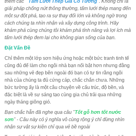
thêm các "
Tấm Lưới Thép Gia Cố Tường
". Không chỉ là
giải pháp chống nứt thông thường, tấm lưới thép mang đến
một sự đột phá, tạo ra sự thay đổi lớn và không ngờ trong
cách chúng ta nhìn nhận và xây dựng công trình. Hãy
khám phá cùng chúng tôi khám phá tính năng và lợi ích mà
tấm lưới thép đem lại cho không gian sống của bạn.
Đặt Vấn Đề
Chỉ thêm một lớp sơn hiệu ứng hoặc một bức tranh tinh tế
cũng đủ để làm cho ngôi nhà bạn nổi bật hơn nhưng đằng
sau những vẻ đẹp bên ngoài đó bạn có tự tin rằng ngôi
nhà của chúng ta đủ cứng cáp, chắc chắn chưa. Những
bức tường ấy là một câu chuyện về cấu trúc, độ bền, và
đặc biệt là về sự sáng tạo cùng gia chủ trải qua những
ngày tháng giông gió.
Bạn chắc hẵn đã nghe qua câu "
Tốt gỗ hơn tốt nước
sơn
" - Câu này có ý nghĩa vô cùng rộng ý chỉ đừng nhìn
nhận sự vật sự kiện chỉ qua vẻ bề ngoài