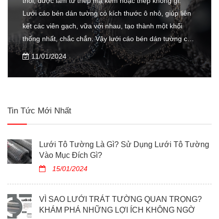
thoi, được làm từ thép mạ kẽm hoặc thép không gỉ.
Lưới cáo bén dán tường có kích thước ô nhỏ, giúp liên
kết các viên gạch, vữa với nhau, tạo thành một khối
thống nhất, chắc chắn. Vậy lưới cáo bén dán tường có
những ưu điểm gì? Cách sử dụng lưới cáo bén dán
11/01/2024
tường như thế nào? Hãy cùng tìm hiểu trong bài viết
sau nhé!
Tin Tức Mới Nhất
Lưới Tô Tường Là Gì? Sử Dụng Lưới Tô Tường
Vào Mục Đích Gì?
15/01/2024
VÌ SAO LƯỚI TRÁT TƯỜNG QUAN TRỌNG?
KHÁM PHÁ NHỮNG LỢI ÍCH KHÔNG NGỜ