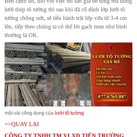
Bên cạnh đó, đối với việc đổ sàn giả bê tông mà dùng
lưới thép tô tường thì sau khi đã cố định lớp lưới tô
tường chống nứt, sẽ tiến hành trãi lớp vữa từ 3-4 cm
lên, tiếp theo chúng ta có thể lót gạch men như bình
thường là OK.
một vài công dụng của
lưới tô tường
=>QUAY LẠI
CÔNG TY TNHH TM VLXD TIẾN TRƯỜNG