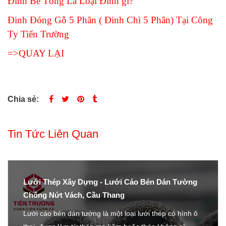
Đinh Bê Tông Là Loại Đinh gì?
Đinh Đóng Gỗ 5 Phân ( Đinh Chì 5 Phân) Tại Công
Ty Tiến Trường
=>QUAY LẠI
Chia sẻ:
Tin Tức Liên Quan
Lưới Thép Xây Dựng - Lưới Cáo Bén Dán Tường
Chống Nứt Vách, Cầu Thang
Lưới cáo bén dán tường là một loại lưới thép có hình ô