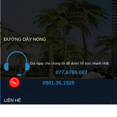
ĐƯỜNG DÂY NÓNG
Gọi ngay cho chúng tôi để được hỗ trực nhanh nhất
077.6765.087
0901.35.1929
LIÊN HỆ
CTY TNHH TM VLXD TIẾN TRƯỜNG