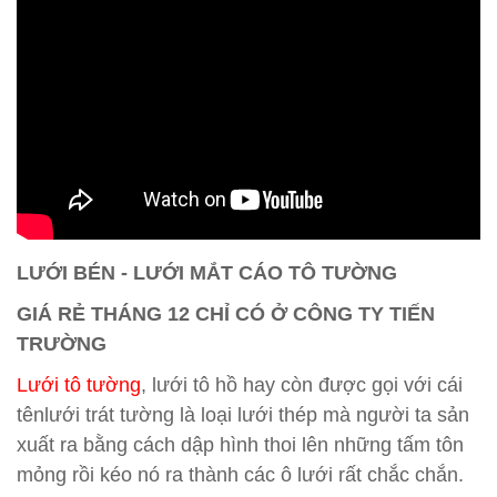
LƯỚI BÉN - LƯỚI MẮT CÁO TÔ TƯỜNG
GIÁ RẺ THÁNG 12 CHỈ CÓ Ở CÔNG TY TIẾN
TRƯỜNG
Lưới tô tường
, lưới tô hồ hay còn được gọi với cái
tênlưới trát tường là loại lưới thép mà người ta sản
xuất ra bằng cách dập hình thoi lên những tấm tôn
mỏng rồi kéo nó ra thành các ô lưới rất chắc chắn.