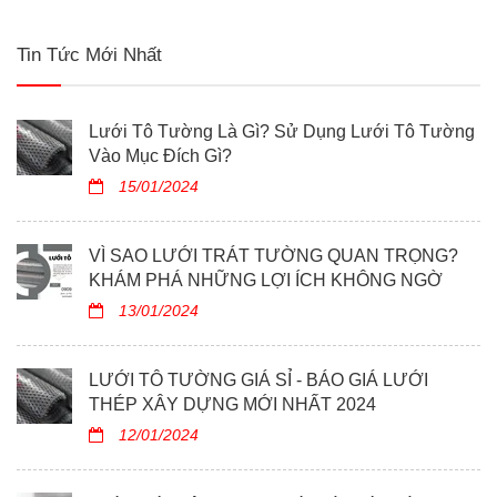
không ngờ mà lưới trát tường mang lại!
Tin Tức Mới Nhất
Lưới Tô Tường Là Gì? Sử Dụng Lưới Tô Tường
Vào Mục Đích Gì?
15/01/2024
VÌ SAO LƯỚI TRÁT TƯỜNG QUAN TRỌNG?
KHÁM PHÁ NHỮNG LỢI ÍCH KHÔNG NGỜ
13/01/2024
LƯỚI TÔ TƯỜNG GIÁ SỈ - BÁO GIÁ LƯỚI
THÉP XÂY DỰNG MỚI NHẤT 2024
12/01/2024