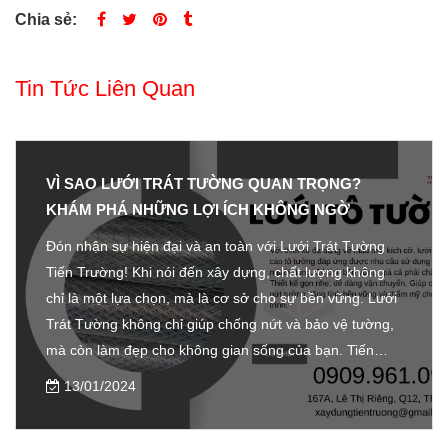
Chia sẻ:
Tin Tức Liên Quan
VÌ SAO LƯỚI TRÁT TƯỜNG QUAN TRỌNG?
KHÁM PHÁ NHỮNG LỢI ÍCH KHÔNG NGỜ
Đón nhận sự hiện đại và an toàn với Lưới Trát Tường
Tiến Trường! Khi nói đến xây dựng, chất lượng không
chỉ là một lựa chọn, mà là cơ sở cho sự bền vững. Lưới
Trát Tường không chỉ giúp chống nứt và bảo vệ tường,
mà còn làm đẹp cho không gian sống của bạn. Tiến
Trường cam kết mang đến giải pháp hiệu quả và tiên
13/01/2024
tiến nhất, nâng cao giá trị công trình và tạo ra một môi
trường an toàn, đẹp mắt. Khám phá ngay những lợi ích