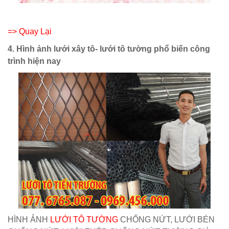
=> Quay Lại
4. Hình ảnh lưới xây tô- lưới tô tường phổ biến công
trình hiện nay
HÌNH ẢNH
LƯỚI TÔ TƯỜNG
CHỐNG NỨT, LƯỚI BÉN