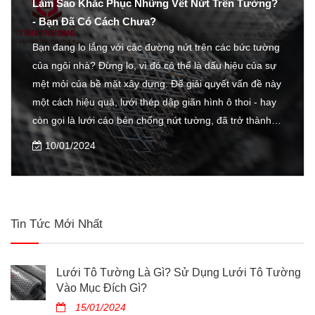
Làm Sao Khắc Phục Những Vết Nứt Trên Tường?
- Bạn Đã Có Cách Chưa?
Bạn đang lo lắng với các đường nứt trên các bức tường
của ngôi nhà? Đừng lo, vì đó có thể là dấu hiệu của sự
mệt mỏi của bề mặt xây dựng. Để giải quyết vấn đề này
một cách hiệu quả, lưới thép dập giãn hình ô thoi - hay
còn gọi là lưới cáo bén chống nứt tường, đã trở thành
giải pháp ưu việt. Hãy cùng khám phá chi tiết về lưới
10/01/2024
này để hiểu rõ hơn về cách nó có thể bảo vệ và tăng
cường độ bền cho ngôi nhà hoặc công trình của bạn.
Tin Tức Mới Nhất
Lưới Tô Tường Là Gì? Sử Dụng Lưới Tô Tường
Vào Mục Đích Gì?
15/01/2024