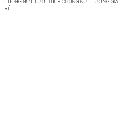
CHỐNG NỨT, LƯỚI THÉP CHỐNG NỨT TƯỜNG GIÁ
RẺ