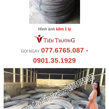
Hình ảnh
kẽm 1 ly
077.6765.087 -
GỌI NGAY
0901.35.1929