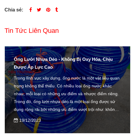
Chia sẻ:
Tin Tức Liên Quan
Ống Lưới Nhựa Dẻo - Không Bị Oxy Hóa, Chịu
Được Áp Lực Cao
Trong lĩnh vực xây dựng, ống nước là một vật liệu quan
trọng không thể thiếu. Có nhiều loại ống nước khác
nhau, mỗi loại có những ưu điểm và nhược điểm riêng.
Trong đó, ống lưới nhựa dẻo là một loại ống được sử
dụng rộng rãi bởi những ưu điểm vượt trội như: không
bị oxy hóa, chịu được áp lực cao, nhẹ nhàng, bền bỉ, giá
19/12/2023
cả cạnh tranh. Trong bài viết này, chúng ta sẽ cùng tìm
hiểu về ống lưới nhựa dẻo, những ưu điểm của loại ống