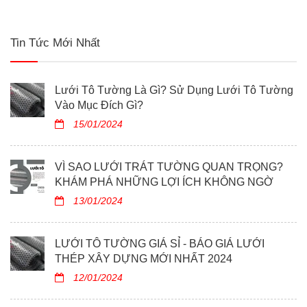
này và ứng dụng của nó trong các hệ thống dẫn nước,
tưới cây.
Tin Tức Mới Nhất
Lưới Tô Tường Là Gì? Sử Dụng Lưới Tô Tường
Vào Mục Đích Gì?
15/01/2024
VÌ SAO LƯỚI TRÁT TƯỜNG QUAN TRỌNG?
KHÁM PHÁ NHỮNG LỢI ÍCH KHÔNG NGỜ
13/01/2024
LƯỚI TÔ TƯỜNG GIÁ SỈ - BÁO GIÁ LƯỚI
THÉP XÂY DỰNG MỚI NHẤT 2024
12/01/2024