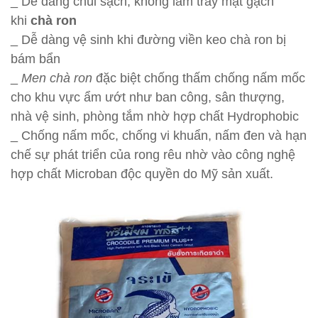
_ Dễ dàng chùi sạch, không làm trầy mặt gạch
khi
chà ron
_ Dễ dàng vệ sinh khi đường viền keo chà ron bị
bám bẩn
_
Men chà ron
đặc biệt chống thấm chống nấm mốc
cho khu vực ẩm ướt như ban công, sân thượng,
nhà vệ sinh, phòng tắm nhờ hợp chất Hydrophobic
_ Chống nấm mốc, chống vi khuẩn, nấm đen và hạn
chế sự phát triển của rong rêu nhờ vào công nghệ
hợp chất Microban độc quyền do Mỹ sản xuất.