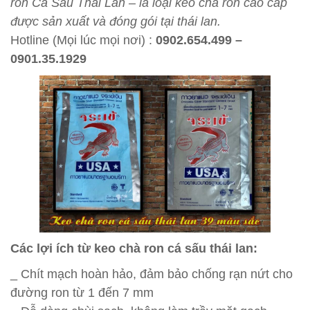
ron Cá Sấu Thái Lan – là loại keo chà ron cao cấp
được sản xuất và đóng gói tại thái lan.
Hotline (Mọi lúc mọi nơi) :
0902.654.499 –
0901.35.1929
Các lợi ích từ keo chà ron cá sấu thái lan:
_ Chít mạch hoàn hảo, đảm bảo chống rạn nứt cho
đường ron từ 1 đến 7 mm