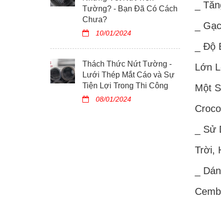
_ Tăn
Tường? - Bạn Đã Có Cách
Chưa?
_ Gạc
10/01/2024
_ Độ 
Thách Thức Nứt Tường -
Lớn L
Lưới Thép Mắt Cáo và Sự
Tiện Lợi Trong Thi Công
Một S
08/01/2024
Crocod
_ Sử 
Trời,
_ Dán
Cembo