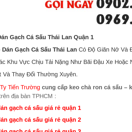
án Gạch Cá Sấu Thái Lan Quận 1
 Dán Gạch Cá Sấu Thái Lan
Có Độ Giãn Nở Và Đ
ác Khu Vực Chịu Tải Nặng Như Bãi Đậu Xe Hoặc
t Và Thay Đổi Thường Xuyên.
Ty Tiến Trường
cung cấp keo chà ron cá sấu – 
trên địa bàn TPHCM :
án gạch cá sấu giá rẻ
quậ
n 1
án gạch cá sấu giá rẻ
quậ
n 2
án gạch cá sấu giá rẻ
quậ
n 3