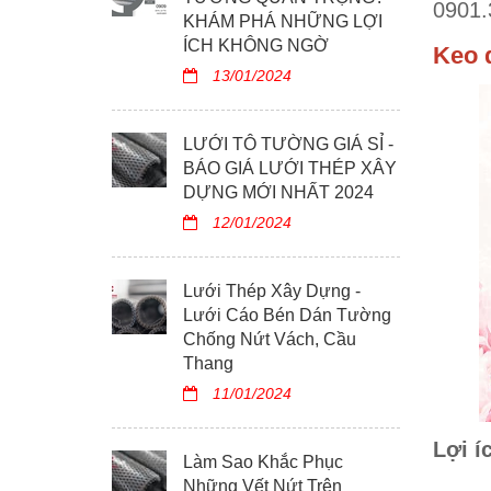
0901.
KHÁM PHÁ NHỮNG LỢI
ÍCH KHÔNG NGỜ
Keo 
13/01/2024
LƯỚI TÔ TƯỜNG GIÁ SỈ -
BÁO GIÁ LƯỚI THÉP XÂY
DỰNG MỚI NHẤT 2024
12/01/2024
Lưới Thép Xây Dựng -
Lưới Cáo Bén Dán Tường
Chống Nứt Vách, Cầu
Thang
11/01/2024
Lợi í
Làm Sao Khắc Phục
Những Vết Nứt Trên