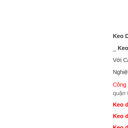
Keo D
_
Keo
Với C
Nghiệ
Công 
quận 
Keo d
Keo d
Keo d