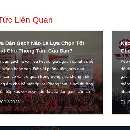
 Tức Liên Quan
o Dán Gạch Là Gì? Tiêu Chí Lựa
Keo
ọn Keo Dán Gạch? Ưu Nhược Điểm
Gri
 dán gạch là một vật liệu kết dính được sử dụng
Mỗi 
dán gạch lên bề mặt tường hoặc nền. Keo dán
riêng
h có nhiều ưu điểm so với vữa và hồ dán truyền
Gọi 
ng, bao gồm độ bám dính cao, thời gian thi công
11
nh, dễ thi công và tiết kiệm chi phí. Trong bài viết
, chúng ta sẽ tìm hiểu về keo dán gạch, bao gồm
5/12/2023
 loại keo dán gạch, tiêu chí lựa chọn keo dán gạch
ưu nhược điểm của keo dán gạch.