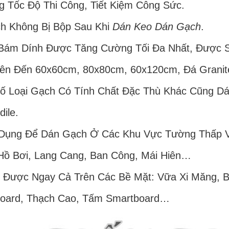
g Tốc Độ Thi Công, Tiết Kiệm Công Sức.
h Không Bị Bộp Sau Khi
Dán Keo Dán Gạch
.
Bám Dính Được Tăng Cường Tối Đa Nhất, Được 
ên Đến 60x60cm, 80x80cm, 60x120cm, Đá Granit
ố Loại Gạch Có Tính Chất Đặc Thù Khác Cũng D
ile.
Dụng Để Dán Gạch Ở Các Khu Vực Tường Thấp V
 Hồ Bơi, Lang Cang, Ban Công, Mái Hiên…
 Được Ngay Cả Trên Các Bề Mặt: Vữa Xi Măng, 
ard, Thạch Cao, Tấm Smartboard…