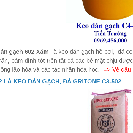
dán gạch 602 Xám
là keo dán gạch hồ bơi, đá cer
rắn, bám dính tốt trên tất cả các bề mặt chịu được
hống lão hóa và các tác nhân hóa học.
=> Về đầu 
2 LÀ
KEO DÁN GẠCH, ĐÁ GRITONE C3-502