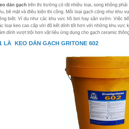
eo dán gạch
trên thị trường có rất nhiều loại, song không phả
iệu, bề mặt và điêu kiện thi công. Mỗi loại gạch cũng như khu 
iêng biệt. Ví dụ như các khu vực hồ
bơi hay sân vườn- Việc ti
ác loại keo cao cấp với độ kết dính tốt hơn với những khu vực 
ám dính vượt trội hơn vật liệu ứng dụng cho gạch ceramic thôn
1 LÀ
KEO DÁN GẠCH GRITONE 602