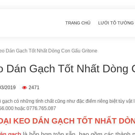
TRANG CHỦ
LƯỚI TÔ TƯỜNG
o Dán Gạch Tốt Nhất Dòng Con Gấu Gritone
o Dán Gạch Tốt Nhất Dòng 
03/2019
2471
i gạch có những tính chất cũng như đặc điểm riêng biệt tùy vật l
56.000 hoặc 0776.765.087
OẠI KEO DÁN GẠCH TỐT NHẤT DÒ
án gạch
là hỗn hợp trộn sẵn, bao gồm các thành p