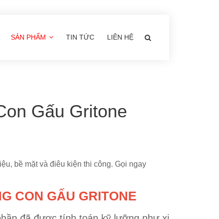
SẢN PHẨM
TIN TỨC
LIÊN HỆ
Con Gấu Gritone
iệu, bề mặt và điêu kiện thi công. Gọi ngay
NG CON GẤU GRITONE
hần đã được tính toán kỹ lưỡng như xi