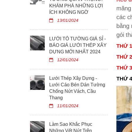
KHÁM PHÁ NHỮNG LỢI
măng 
ÍCH KHÔNG NGỜ
các c
13/01/2024
bằng 
gói t
LƯỚI TÔ TƯỜNG GIÁ SỈ -
BÁO GIÁ LƯỚI THÉP XÂY
THỨ 
DỰNG MỚI NHẤT 2024
THỨ 
12/01/2024
THỨ 3
Lưới Thép Xây Dựng -
THỨ 4
Lưới Cáo Bén Dán Tường
Chống Nứt Vách, Cầu
Thang
11/01/2024
Làm Sao Khắc Phục
Những Vết Nứt Trên