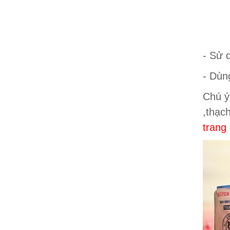
- Sử 
- Dùn
Chú ý
,thạc
trang