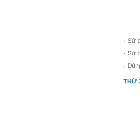
- Sử 
- Sử 
- Dùn
THỨ 