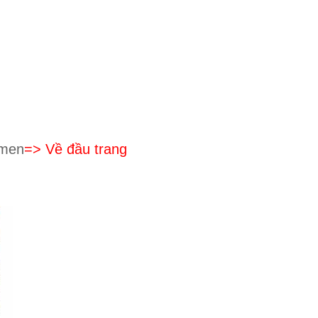
 men
=> Về đầu trang