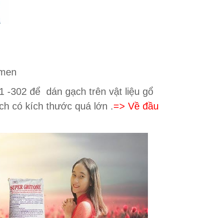
 men
302 để dán gạch trên vật liệu gổ
ch có kích thước quá lớn .
=> Về đầu