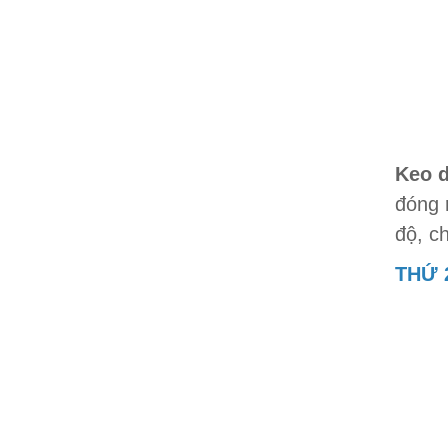
Keo 
đóng 
độ, c
THỨ 