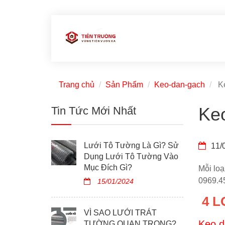
Trang chủ
Sản Phẩm
Keo-dan-gach
Ke
Ke
Tin Tức Mới Nhất
Lưới Tô Tường Là Gì? Sử
11/
Dụng Lưới Tô Tường Vào
Mục Đích Gì?
Mỗi loạ
0969.4
15/01/2024
4 L
VÌ SAO LƯỚI TRÁT
Keo d
TƯỜNG QUAN TRỌNG?