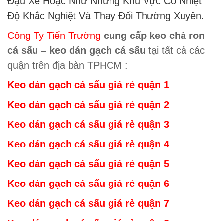
Đậu Xe Hoặc Như Những Khu Vực Có Nhiệt
Độ Khắc Nghiệt Và Thay Đổi Thường Xuyên.
Công Ty Tiến Trường
cung cấp keo chà ron
cá sấu – keo dán gạch cá sấu
tại tất cả các
quận trên địa bàn TPHCM :
Keo dán gạch cá sấu giá rẻ
quậ
n 1
Keo dán gạch cá sấu giá rẻ
quậ
n 2
Keo dán gạch cá sấu giá rẻ
quậ
n 3
Keo dán gạch cá sấu giá rẻ
quậ
n 4
Keo dán gạch cá sấu giá rẻ
quậ
n 5
Keo dán gạch cá sấu giá rẻ
quậ
n 6
Keo dán gạch cá sấu giá rẻ
quậ
n 7