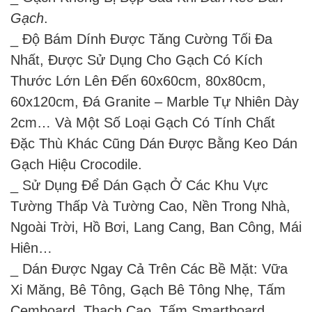
Gạch
.
_ Độ Bám Dính Được Tăng Cường Tối Đa
Nhất, Được Sử Dụng Cho Gạch Có Kích
Thước Lớn Lên Đến 60x60cm, 80x80cm,
60x120cm, Đá Granite – Marble Tự Nhiên Dày
2cm… Và Một Số Loại Gạch Có Tính Chất
Đặc Thù Khác Cũng Dán Được Bằng Keo Dán
Gạch Hiệu Crocodile.
_ Sử Dụng Để Dán Gạch Ở Các Khu Vực
Tường Thấp Và Tường Cao, Nền Trong Nhà,
Ngoài Trời, Hồ Bơi, Lang Cang, Ban Công, Mái
Hiên…
_ Dán Được Ngay Cả Trên Các Bề Mặt: Vữa
Xi Măng, Bê Tông, Gạch Bê Tông Nhẹ, Tấm
Cemboard, Thạch Cao, Tấm Smartboard…