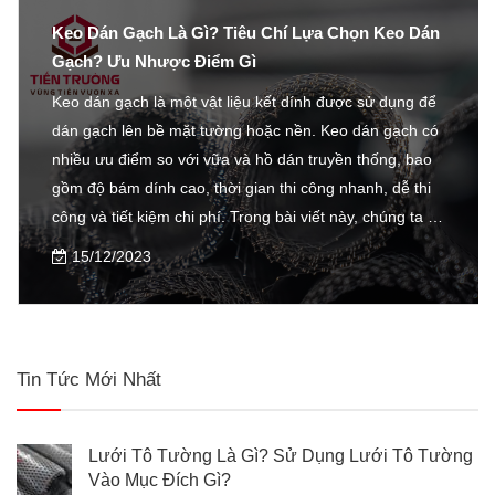
Keo Dán Gạch Là Gì? Tiêu Chí Lựa Chọn Keo Dán
Gạch? Ưu Nhược Điểm Gì
Keo dán gạch là một vật liệu kết dính được sử dụng để
dán gạch lên bề mặt tường hoặc nền. Keo dán gạch có
nhiều ưu điểm so với vữa và hồ dán truyền thống, bao
gồm độ bám dính cao, thời gian thi công nhanh, dễ thi
công và tiết kiệm chi phí. Trong bài viết này, chúng ta sẽ
tìm hiểu về keo dán gạch, bao gồm các loại keo dán
15/12/2023
gạch, tiêu chí lựa chọn keo dán gạch và ưu nhược điểm
của keo dán gạch.
Tin Tức Mới Nhất
Lưới Tô Tường Là Gì? Sử Dụng Lưới Tô Tường
Vào Mục Đích Gì?