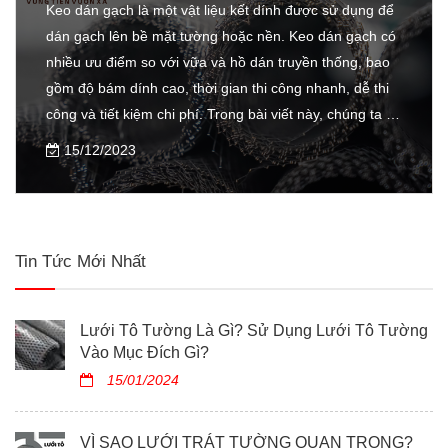
Keo dán gạch là một vật liệu kết dính được sử dụng để
dán gạch lên bề mặt tường hoặc nền. Keo dán gạch có
nhiều ưu điểm so với vữa và hồ dán truyền thống, bao
gồm độ bám dính cao, thời gian thi công nhanh, dễ thi
công và tiết kiệm chi phí. Trong bài viết này, chúng ta sẽ
tìm hiểu về keo dán gạch, bao gồm các loại keo dán
15/12/2023
gạch, tiêu chí lựa chọn keo dán gạch và ưu nhược điểm
của keo dán gạch.
Tin Tức Mới Nhất
Lưới Tô Tường Là Gì? Sử Dụng Lưới Tô Tường
Vào Mục Đích Gì?
15/01/2024
VÌ SAO LƯỚI TRÁT TƯỜNG QUAN TRỌNG?