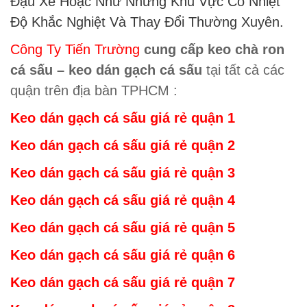
Đậu Xe Hoặc Như Những Khu Vực Có Nhiệt
Độ Khắc Nghiệt Và Thay Đổi Thường Xuyên.
Công Ty Tiến Trường
cung cấp keo chà ron
cá sấu – keo dán gạch cá sấu
tại tất cả các
quận trên địa bàn TPHCM :
Keo dán gạch cá sấu giá rẻ
quậ
n 1
Keo dán gạch cá sấu giá rẻ
quậ
n 2
Keo dán gạch cá sấu giá rẻ
quậ
n 3
Keo dán gạch cá sấu giá rẻ
quậ
n 4
Keo dán gạch cá sấu giá rẻ
quậ
n 5
Keo dán gạch cá sấu giá rẻ
quậ
n 6
Keo dán gạch cá sấu giá rẻ
quậ
n 7