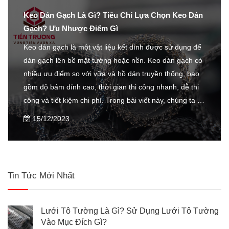
Keo Dán Gạch Là Gì? Tiêu Chí Lựa Chọn Keo Dán
Gạch? Ưu Nhược Điểm Gì
Keo dán gạch là một vật liệu kết dính được sử dụng để
dán gạch lên bề mặt tường hoặc nền. Keo dán gạch có
nhiều ưu điểm so với vữa và hồ dán truyền thống, bao
gồm độ bám dính cao, thời gian thi công nhanh, dễ thi
công và tiết kiệm chi phí. Trong bài viết này, chúng ta sẽ
tìm hiểu về keo dán gạch, bao gồm các loại keo dán
15/12/2023
gạch, tiêu chí lựa chọn keo dán gạch và ưu nhược điểm
của keo dán gạch.
Tin Tức Mới Nhất
Lưới Tô Tường Là Gì? Sử Dụng Lưới Tô Tường
Vào Mục Đích Gì?