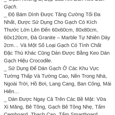
Gạch
.
_ Độ Bám Dính Được Tăng Cường Tối Đa
Nhất, Được Sử Dụng Cho Gạch Có Kích
Thước Lớn Lên Đến 60x60cm, 80x80cm,
60x120cm, Đá Granite – Marble Tự Nhiên Dày
2cm… Và Một Số Loại Gạch Có Tính Chất
Đặc Thù Khác Cũng Dán Được Bằng Keo Dán
Gạch Hiệu Crocodile.
_ Sử Dụng Để Dán Gạch Ở Các Khu Vực
Tường Thấp Và Tường Cao, Nền Trong Nhà,
Ngoài Trời, Hồ Bơi, Lang Cang, Ban Công, Mái
Hiên…
_ Dán Được Ngay Cả Trên Các Bề Mặt: Vữa
Xi Măng, Bê Tông, Gạch Bê Tông Nhẹ, Tấm
Cemboard, Thạch Cao, Tấm Smartboard…