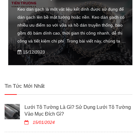
Keo dán gạch là một vật liệu kết dính được sử dụng để
dán gạch lên bề mặt tường hoặc nền. Keo dán gạch có
nhiều ưu điểm so với vữa và hồ dán truyền thống, bao
gồm độ bám dính cao, thời gian thi công nhanh, dễ thi
công và tiết kiệm chi phí. Trong bài viết này, chúng ta sẽ
tìm hiểu về keo dán gạch, bao gồm các loại keo dán
15/12/2023
gạch, tiêu chí lựa chọn keo dán gạch và ưu nhược điểm
của keo dán gạch.
Tin Tức Mới Nhất
Lưới Tô Tường Là Gì? Sử Dụng Lưới Tô Tường
Vào Mục Đích Gì?
15/01/2024