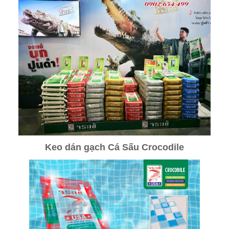
Keo dán gạch Cá Sấu Crocodile